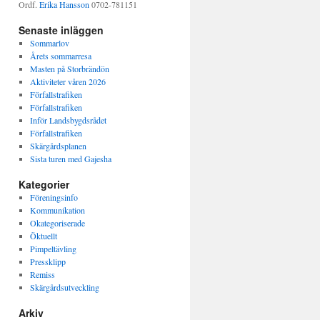
Ordf.
Erika Hansson
0702-781151
Senaste inläggen
Sommarlov
Årets sommarresa
Masten på Storbrändön
Aktiviteter våren 2026
Förfallstrafiken
Förfallstrafiken
Inför Landsbygdsrådet
Förfallstrafiken
Skärgårdsplanen
Sista turen med Gajesha
Kategorier
Föreningsinfo
Kommunikation
Okategoriserade
Öktuellt
Pimpeltävling
Pressklipp
Remiss
Skärgårdsutveckling
Arkiv