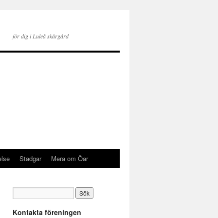
för dig i Luleå skärgård
else
Stadgar
Mera om Öar
Kontakta föreningen