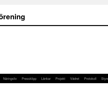
örening
Näringsliv
Pressklipp
Länkar
Projekt
Vädret
Protokoll
Styr