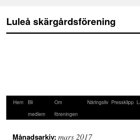
Luleå skärgårdsförening
Hem
Bli
Om
Näringsliv
Pressklipp
L
Gå
medlem
föreningen
till
innehåll
mars 2017
Månadsarkiv: