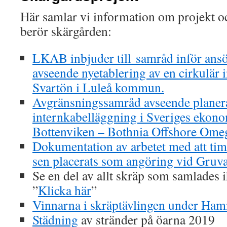
Här samlar vi information om projekt o
berör skärgården:
LKAB inbjuder till samråd inför ansö
avseende nyetablering av en cirkulär 
Svartön i Luleå kommun.
Avgränsningssamråd avseende planer
internkabelläggning i Sveriges ekono
Bottenviken – Bothnia Offshore Ome
Dokumentation av arbetet med att tim
sen placerats som angöring vid Gruv
Se en del av allt skräp som samlades
”
Klicka här
”
Vinnarna i skräptävlingen under Hamn
Städning
av stränder på öarna 2019