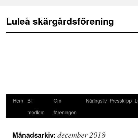
Luleå skärgårdsförening
Hem
Bli
Om
Näringsliv
Pressklipp
L
Gå
medlem
föreningen
till
innehåll
december 2018
Månadsarkiv: