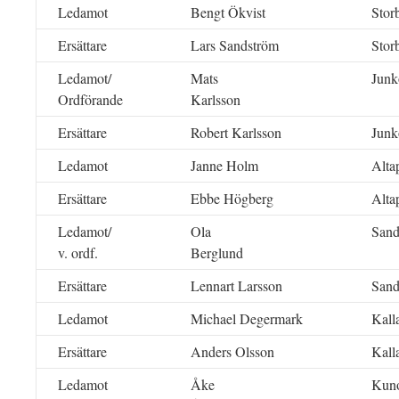
Ledamot
Bengt Ökvist
Stor
Ersättare
Lars Sandström
Stor
Ledamot/
Mats
Junk
Ordförande
Karlsson
Ersättare
Robert Karlsson
Junk
Ledamot
Janne Holm
Alta
Ersättare
Ebbe Högberg
Alta
Ledamot/
Ola
San
v. ordf.
Berglund
Ersättare
Lennart Larsson
San
Ledamot
Michael Degermark
Kall
Ersättare
Anders Olsson
Kall
Ledamot
Åke
Kun