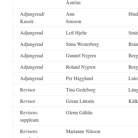
Åström
Adjungerad/
Ann
Hind
Kassör
Jonsson
Adjungerad
Leif Hjelte
Smås
Adjungerad
Stina Westerberg
Brän
Adjungerad
Gunnel Nygren
Ber
Adjungerad
Roland Nygren
Ber
Adjungerad
Per Hägglund
Lul
Revisor
Tina Gedeborg
Lån
Revisor
Göran Littorin
Käl
Revisors-
Glenn Gåhlin
suppleant
Revisors-
Marianne Nilsson