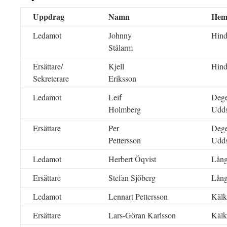
Uppdrag
Namn
Hem
Ledamot
Johnny
Hind
Stålarm
Ersättare/
Kjell
Hind
Sekreterare
Eriksson
Ledamot
Leif
Dege
Holmberg
Udds
Ersättare
Per
Dege
Pettersson
Udds
Ledamot
Herbert Öqvist
Lån
Ersättare
Stefan Sjöberg
Lån
Ledamot
Lennart Pettersson
Käl
Ersättare
Lars-Göran Karlsson
Käl