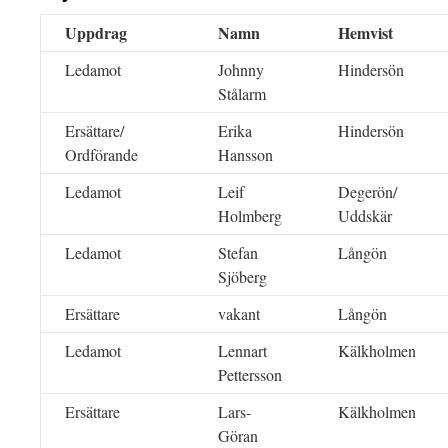
Uppdrag
Namn
Hemvist
Ledamot
Johnny
Hindersön
Stålarm
Ersättare/
Erika
Hindersön
Ordförande
Hansson
Ledamot
Leif
Degerön/
Holmberg
Uddskär
Ledamot
Stefan
Långön
Sjöberg
Ersättare
vakant
Långön
Ledamot
Lennart
Kälkholmen
Pettersson
Ersättare
Lars-
Kälkholmen
Göran