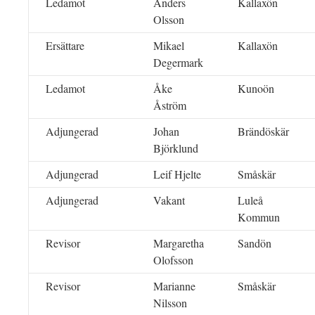
Ledamot
Anders
Kallaxön
Olsson
Ersättare
Mikael
Kallaxön
Degermark
Ledamot
Åke
Kunoön
Åström
Adjungerad
Johan
Brändöskär
Björklund
Adjungerad
Leif Hjelte
Småskär
Adjungerad
Vakant
Luleå
Kommun
Revisor
Margaretha
Sandön
Olofsson
Revisor
Marianne
Småskär
Nilsson