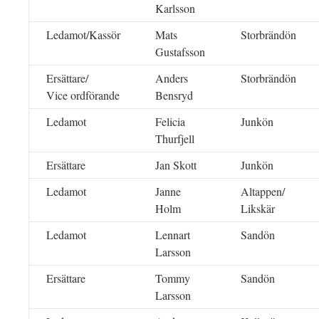
Karlsson
Ledamot/Kassör
Mats
Storbrändön
Gustafsson
Ersättare/
Anders
Storbrändön
Vice ordförande
Bensryd
Ledamot
Felicia
Junkön
Thurfjell
Ersättare
Jan Skott
Junkön
Ledamot
Janne
Altappen/
Holm
Likskär
Ledamot
Lennart
Sandön
Larsson
Ersättare
Tommy
Sandön
Larsson