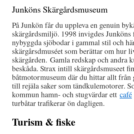
Junköns Skärgårdsmuseum
På Junkön får du uppleva en genuin byk
skärgårdsmiljö. 1998 invigdes Junköns f
nybyggda sjöbodar i gammal stil och här
skärgårsdmuséet som berättar om hur live
skärgården. Gamla redskap och andra kul
beskåda. Strax intill skärgårdsmuseet fin
båtmotormuseum där du hittar allt från
till rejäla saker som tändkulemotorer. 
kommun hamn- och stugvärdar ett
café
turbåtar trafikerar ön dagligen.
Turism & fiske