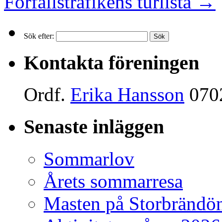
Förfallstrafikens turlista
→
Sök efter:
Kontakta föreningen
Ordf.
Erika Hansson
070
Senaste inläggen
Sommarlov
Årets sommarresa
Masten på Storbrändö