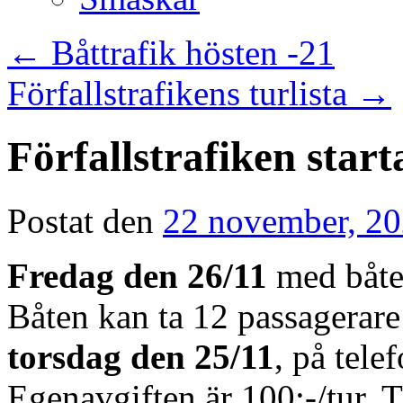
←
Båttrafik hösten -21
Förfallstrafikens turlista
→
Förfallstrafiken start
Postat den
22 november, 2
Fredag den 26/11
med båten
Båten kan ta 12 passagerar
torsdag den 25/11
, på tel
Egenavgiften är 100:-/tur. T